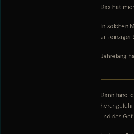
Das hat mic
In solchen 
ein einzige
Jahrelang h
Dann fand i
herangeführ
und das Gefü