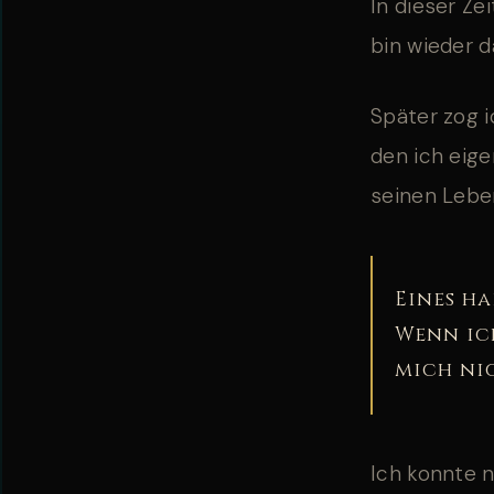
In dieser Ze
bin wieder da
Später zog i
den ich eige
seinen Lebe
Eines ha
Wenn ich
mich ni
Ich konnte n