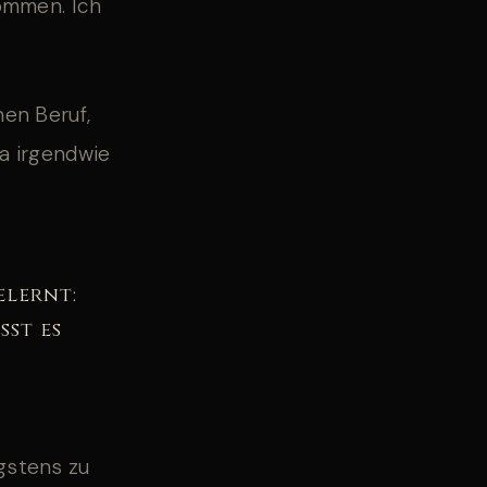
kommen. Ich
nen Beruf,
ja irgendwie
elernt:
sst es
gstens zu