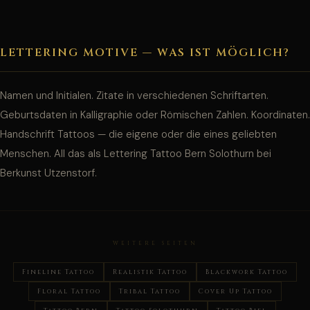
LETTERING MOTIVE — WAS IST MÖGLICH?
Namen und Initialen. Zitate in verschiedenen Schriftarten.
Geburtsdaten in Kalligraphie oder Römischen Zahlen. Koordinaten.
Handschrift Tattoos — die eigene oder die eines geliebten
Menschen. All das als Lettering Tattoo Bern Solothurn bei
Berkunst Utzenstorf.
WEITERE SEITEN
Fineline Tattoo
Realistik Tattoo
Blackwork Tattoo
Floral Tattoo
Tribal Tattoo
Cover Up Tattoo